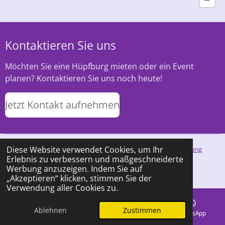
Kontaktieren Sie uns
Möchten Sie eine Hüpfburg mieten oder ein Event
planen? Kontaktieren Sie uns noch heute!
Jetzt Kontakt aufnehmen
Diese Website verwendet Cookies, um Ihr
Impressum
AGB
Widerrufsrecht
Datenschutzerklärung
Erlebnis zu verbessern und maßgeschneiderte
© 2025 Hobbferles Hüpfburg Verleih
Werbung anzuzeigen. Indem Sie auf
Mit Unterstützung von
Webador
„Akzeptieren“ klicken, stimmen Sie der
Verwendung aller Cookies zu.
Ablehnen
Zustimmen
E-Mail
Telefon
Karte
WhatsApp