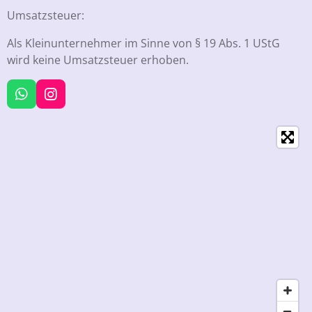
Umsatzsteuer:
Als Kleinunternehmer im Sinne von § 19 Abs. 1 UStG
wird keine Umsatzsteuer erhoben.
W
I
h
n
a
s
t
t
s
a
A
g
p
r
p
a
m